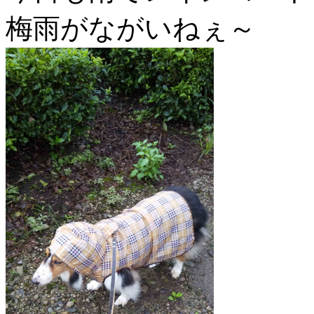
梅雨がながいねぇ～