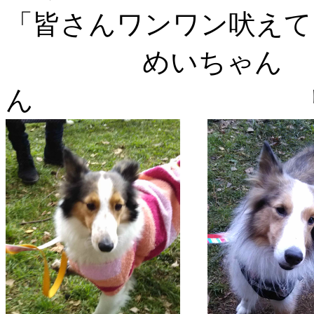
「皆さんワンワン吠えて
めいち
ん リオ